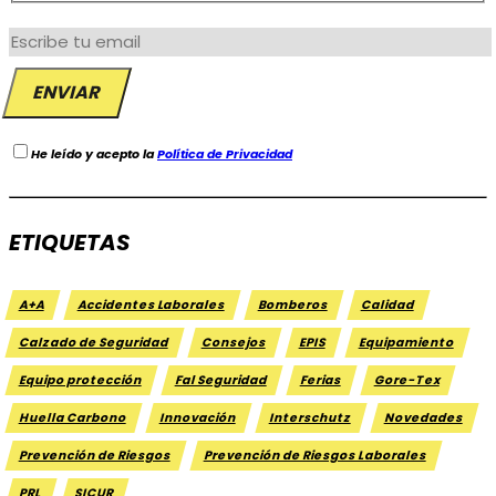
He leído y acepto la
Política de Privacidad
ETIQUETAS
A+A
Accidentes Laborales
Bomberos
Calidad
Calzado de Seguridad
Consejos
EPIS
Equipamiento
Equipo protección
Fal Seguridad
Ferias
Gore-Tex
Huella Carbono
Innovación
Interschutz
Novedades
Prevención de Riesgos
Prevención de Riesgos Laborales
PRL
SICUR