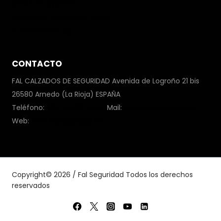
BOA® Fit System
Plantillas Antiperforación
Puntera Vincap
CONTACTO
FAL CALZADOS DE SEGURIDAD Avenida de Logroño 21 bis
26580 Arnedo (La Rioja) ESPAÑA
Teléfono:
+34 941 38 08 00
Mail:
info@falseguridad.es
Web:
www.falseguridad.es
Copyright© 2026 / Fal Seguridad Todos los derechos
reservados