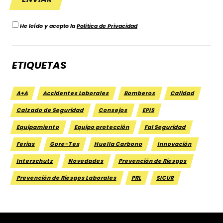
He leído y acepto la
Política de Privacidad
ETIQUETAS
A+A
Accidentes Laborales
Bomberos
Calidad
Calzado de Seguridad
Consejos
EPIS
Equipamiento
Equipo protección
Fal Seguridad
Ferias
Gore-Tex
Huella Carbono
Innovación
Interschutz
Novedades
Prevención de Riesgos
Prevención de Riesgos Laborales
PRL
SICUR