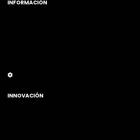
INFORMACIÓN
Aviso Legal
Política de Privacidad
Seguridad de la Información
Código ético
Instrucciones de lavado
Normativa
Política de Cookies
Panel Cookies
INNOVACIÓN
Airfal
PBI
Gore-Tex®
Suelas Fal