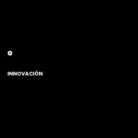
Política de Privacidad
Seguridad de la Información
Código ético
Instrucciones de lavado
Normativa
Política de Cookies
Panel Cookies
INNOVACIÓN
Airfal
PBI
Gore-Tex®
Suelas Fal
BOA® Fit System
Plantillas Antiperforación
Puntera Vincap