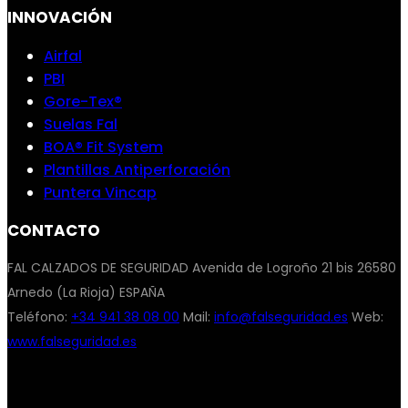
INNOVACIÓN
Airfal
PBI
Gore-Tex®
Suelas Fal
BOA® Fit System
Plantillas Antiperforación
Puntera Vincap
CONTACTO
FAL CALZADOS DE SEGURIDAD Avenida de Logroño 21 bis 26580
Arnedo (La Rioja) ESPAÑA
Teléfono:
+34 941 38 08 00
Mail:
info@falseguridad.es
Web:
www.falseguridad.es