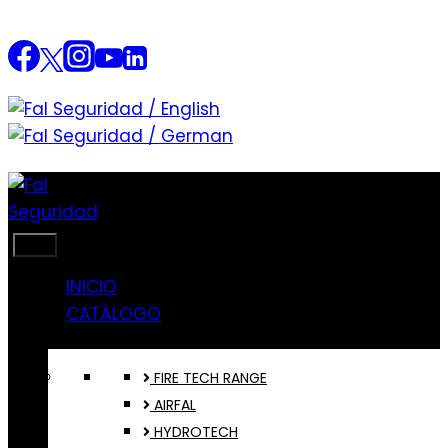
Saltar
al
contenido
INICIO
CATÁLOGO
FIRE TECH RANGE
AIRFAL
HYDROTECH