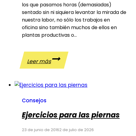
los que pasamos horas (demasiadas)
sentado sin ni siquiera levantar la mirada de
nuestra labor, no sólo los trabajos en
oficina sino también muchos de ellos en
plantas productivas o…
Consejos
Leer más
de
salud
en
el
trabajo
Consejos
por
Ejercicios para las piernas
si
pasas
23 de junio de 2016
2 de julio de 2026
muchas