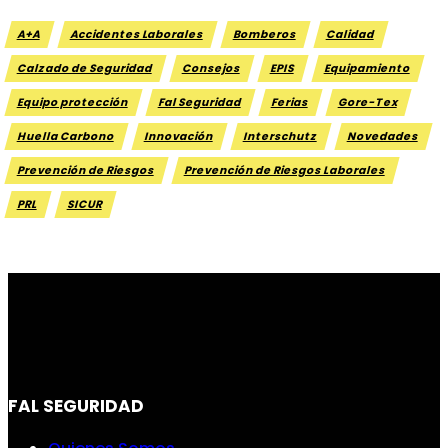
A+A
Accidentes Laborales
Bomberos
Calidad
Calzado de Seguridad
Consejos
EPIS
Equipamiento
Equipo protección
Fal Seguridad
Ferias
Gore-Tex
Huella Carbono
Innovación
Interschutz
Novedades
Prevención de Riesgos
Prevención de Riesgos Laborales
PRL
SICUR
FAL SEGURIDAD