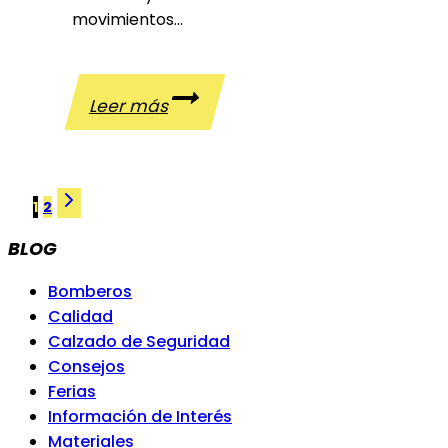
movimientos…
Riesgos
Leer más
ergonómicos
en
el
NAVEGACIÓN
Siguiente
trabajo
1
2
página
BLOG
DE
Bomberos
PÁGINA
Calidad
Calzado de Seguridad
Consejos
Ferias
Información de Interés
Materiales