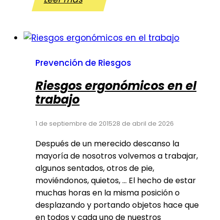
para
cuidar
la
espalda
en
Prevención de Riesgos
el
Riesgos ergonómicos en el
trabajo
trabajo
1 de septiembre de 2015
28 de abril de 2026
Después de un merecido descanso la
mayoría de nosotros volvemos a trabajar,
algunos sentados, otros de pie,
moviéndonos, quietos, … El hecho de estar
muchas horas en la misma posición o
desplazando y portando objetos hace que
en todos y cada uno de nuestros