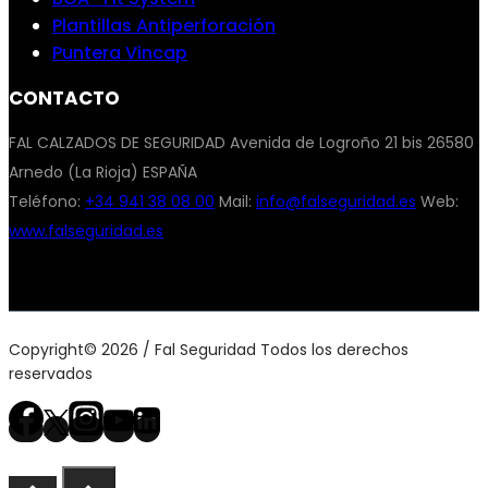
Plantillas Antiperforación
Puntera Vincap
CONTACTO
FAL CALZADOS DE SEGURIDAD Avenida de Logroño 21 bis 26580
Arnedo (La Rioja) ESPAÑA
Teléfono:
+34 941 38 08 00
Mail:
info@falseguridad.es
Web:
www.falseguridad.es
Copyright© 2026 / Fal Seguridad Todos los derechos
reservados