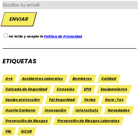
He leído y acepto la
Política de Privacidad
ETIQUETAS
A+A
Accidentes Laborales
Bomberos
Calidad
Calzado de Seguridad
Consejos
EPIS
Equipamiento
Equipo protección
Fal Seguridad
Ferias
Gore-Tex
Huella Carbono
Innovación
Interschutz
Novedades
Prevención de Riesgos
Prevención de Riesgos Laborales
PRL
SICUR