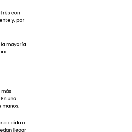
strés con
ente y, por
r la mayoría
abor
s más
. En una
s manos.
una caída o
uedan llegar