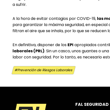
a sufrir.
A la hora de evitar contagios por COVID-19,
las ma
para garantizar la máxima seguridad, en especial al
filtran el aire que se inhala, por lo que se reducen 
En definitiva, disponer de los
EPI
apropiados contrib
laborales (PRL)
. Sin un casco, unos guantes o una
labor con seguridad. Por lo tanto, es necesario est
Etiquetas
#
Prevención de Riesgos Laborales
de
la
entrada:
FAL SEGURIDAD