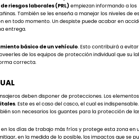
de riesgos laborales (PRL)
empiezan informando a los
añinas. También se les enseña a manejar los niveles de e
ión en todo momento. Un despiste puede acabar en accid
na entrega.
imiento básico de un vehículo
. Esto contribuirá a evita
veerles de los equipos de protección individual que su l
forma correcta.
DUAL
mensajeros deben disponer de protecciones. Los elemento
itales
. Este es el caso del casco, el cual es indispensable
bién son necesarios los guantes para la protección de la
 en los días de trabajo más fríos y protege esta zona en 
tigar, en la medida de lo posible, los impactos que se p