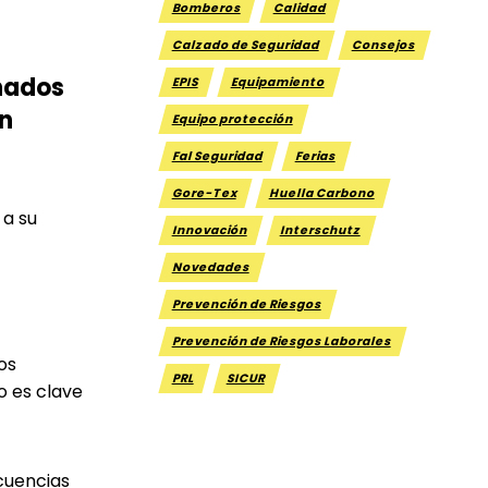
Bomberos
Calidad
Calzado de Seguridad
Consejos
inados
EPIS
Equipamiento
ón
Equipo protección
Fal Seguridad
Ferias
Gore-Tex
Huella Carbono
 a su
Innovación
Interschutz
Novedades
Prevención de Riesgos
Prevención de Riesgos Laborales
os
PRL
SICUR
so es clave
cuencias