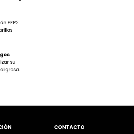
rán FFP2
rillas
sgos
izar su
eligrosa.
CIÓN
CONTACTO