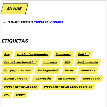
He leído y acepto la
Política de Privacidad
ETIQUETAS
A+A
Accidentes Laborales
Bomberos
Calidad
Calzado de Seguridad
Consejos
EPIS
Equipamiento
Equipo protección
Fal Seguridad
Ferias
Gore-Tex
Huella Carbono
Innovación
Interschutz
Novedades
Prevención de Riesgos
Prevención de Riesgos Laborales
PRL
SICUR