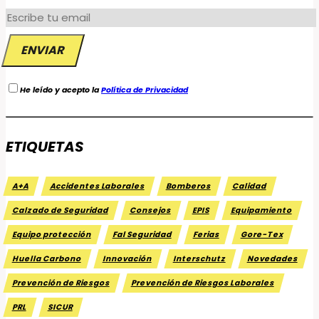
He leído y acepto la
Política de Privacidad
ETIQUETAS
A+A
Accidentes Laborales
Bomberos
Calidad
Calzado de Seguridad
Consejos
EPIS
Equipamiento
Equipo protección
Fal Seguridad
Ferias
Gore-Tex
Huella Carbono
Innovación
Interschutz
Novedades
Prevención de Riesgos
Prevención de Riesgos Laborales
PRL
SICUR