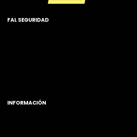
FAL SEGURIDAD
Quienes Somos
Catálogo Fal Seguridad
Calidad Fal Seguridad
Innovación Fal Seguridad
Folleto informativo Calzado
Catálogo Fal Seguridad
Mapa del Sitio
INFORMACIÓN
Aviso Legal
Política de Privacidad
Seguridad de la Información