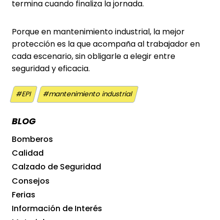
termina cuando finaliza la jornada.
Porque en mantenimiento industrial, la mejor
protección es la que acompaña al trabajador en
cada escenario, sin obligarle a elegir entre
seguridad y eficacia.
Etiquetas
#
EPI
#
mantenimiento industrial
de
la
BLOG
entrada:
Bomberos
Calidad
Calzado de Seguridad
Consejos
Ferias
Información de Interés