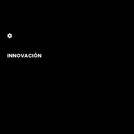
Código ético
Instrucciones de lavado
Normativa
Política de Cookies
Panel Cookies
INNOVACIÓN
Airfal
PBI
Gore-Tex®
Suelas Fal
BOA® Fit System
Plantillas Antiperforación
Puntera Vincap