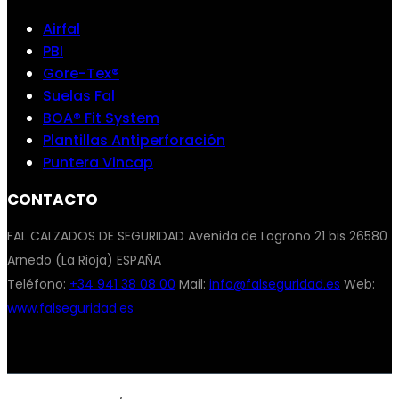
Airfal
PBI
Gore-Tex®
Suelas Fal
BOA® Fit System
Plantillas Antiperforación
Puntera Vincap
CONTACTO
FAL CALZADOS DE SEGURIDAD Avenida de Logroño 21 bis 26580
Arnedo (La Rioja) ESPAÑA
Teléfono:
+34 941 38 08 00
Mail:
info@falseguridad.es
Web:
www.falseguridad.es