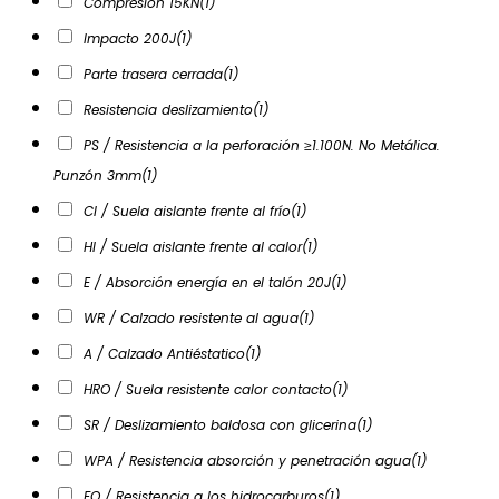
Compresión 15KN
(1)
Impacto 200J
(1)
Parte trasera cerrada
(1)
Resistencia deslizamiento
(1)
PS / Resistencia a la perforación ≥1.100N. No Metálica.
Punzón 3mm
(1)
CI / Suela aislante frente al frío
(1)
HI / Suela aislante frente al calor
(1)
E / Absorción energía en el talón 20J
(1)
WR / Calzado resistente al agua
(1)
A / Calzado Antiéstatico
(1)
HRO / Suela resistente calor contacto
(1)
SR / Deslizamiento baldosa con glicerina
(1)
WPA / Resistencia absorción y penetración agua
(1)
FO / Resistencia a los hidrocarburos
(1)