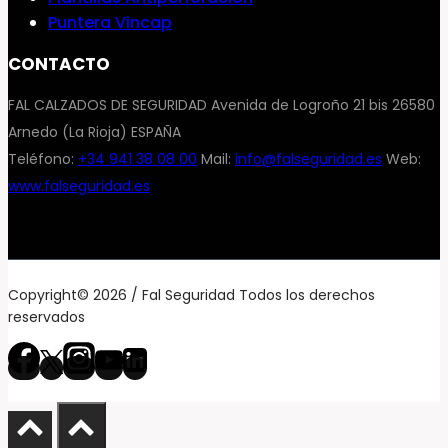
Puntera Vincap
CONTACTO
FAL CALZADOS DE SEGURIDAD Avenida de Logroño 21 bis 26580
Arnedo (La Rioja) ESPAÑA
Teléfono:
+34 941 38 08 00
Mail:
info@falseguridad.es
Web:
www.falseguridad.es
Copyright© 2026 / Fal Seguridad Todos los derechos
reservados