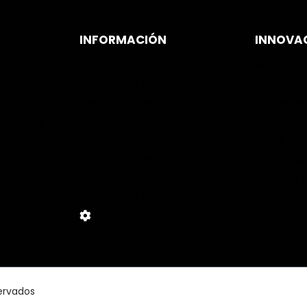
INFORMACIÓN
INNOVA
Aviso Legal
Airfal
guridad
Política de Privacidad
PBI
ridad
Seguridad de la
Gore-Te
Información
eguridad
Suelas Fa
Código ético
vo
BOA® Fit
Instrucciones de lavado
Plantilla
guridad
Normativa
Puntera 
Política de Cookies
Panel Cookies
ervados