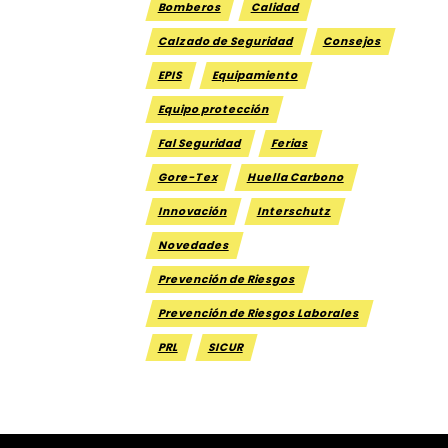
Bomberos
Calidad
Calzado de Seguridad
Consejos
EPIS
Equipamiento
Equipo protección
Fal Seguridad
Ferias
Gore-Tex
Huella Carbono
Innovación
Interschutz
Novedades
Prevención de Riesgos
Prevención de Riesgos Laborales
PRL
SICUR