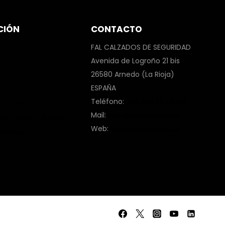
CIÓN
CONTACTO
FAL CALZADOS DE SEGURIDAD
Avenida de Logroño 21 bis
26580 Arnedo (La Rioja)
x®
ESPAÑA
l
Teléfono:
+34 941 38 08 00
 System
Mail:
info@falseguridad.es
s Antiperforación
Web:
www.falseguridad.es
Vincap