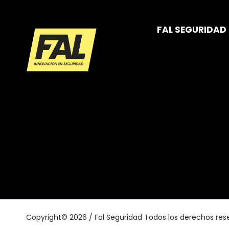
FAL SEGURIDAD
Quienes Somos
Catálogo Fal Se
Calidad Fal Segu
Innovación Fal S
Folleto informati
Calzado
Catálogo Fal Se
Mapa del Sitio
Copyright© 2026 / Fal Seguridad Todos los derechos res