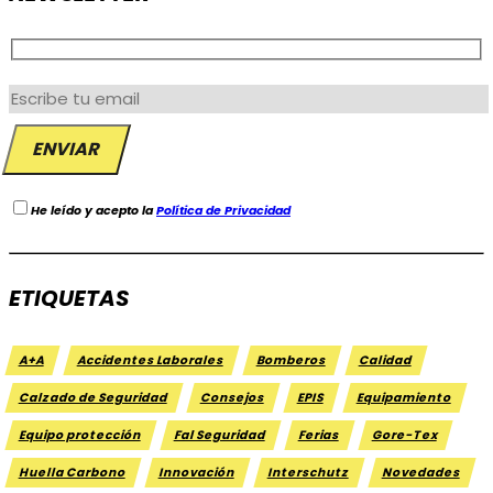
He leído y acepto la
Política de Privacidad
ETIQUETAS
A+A
Accidentes Laborales
Bomberos
Calidad
Calzado de Seguridad
Consejos
EPIS
Equipamiento
Equipo protección
Fal Seguridad
Ferias
Gore-Tex
Huella Carbono
Innovación
Interschutz
Novedades