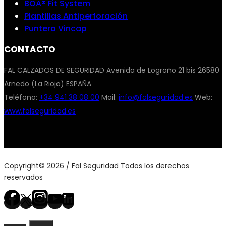
BOA® Fit System
Plantillas Antiperforación
Puntera Vincap
CONTACTO
FAL CALZADOS DE SEGURIDAD Avenida de Logroño 21 bis 26580
Arnedo (La Rioja) ESPAÑA
Teléfono:
+34 941 38 08 00
Mail:
info@falseguridad.es
Web:
www.falseguridad.es
Copyright© 2026 / Fal Seguridad Todos los derechos
reservados