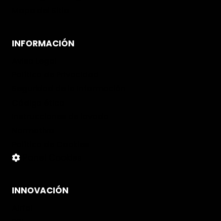
Mapa del Sitio
INFORMACIÓN
Aviso Legal
Política de Privacidad
Seguridad de la Información
Código ético
Instrucciones de lavado
Normativa
Política de Cookies
Panel Cookies
INNOVACIÓN
Airfal