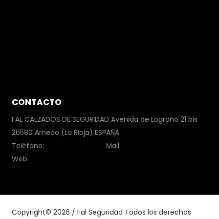
PBI
Gore-Tex®
Suelas Fal
BOA® Fit System
Plantillas Antiperforación
Puntera Vincap
CONTACTO
FAL CALZADOS DE SEGURIDAD Avenida de Logroño 21 bis
26580 Arnedo (La Rioja) ESPAÑA
Teléfono:
+34 941 38 08 00
Mail:
info@falseguridad.es
Web:
www.falseguridad.es
Copyright© 2026 / Fal Seguridad Todos los derechos