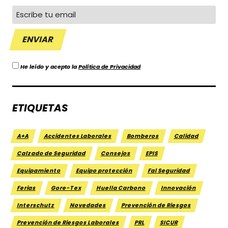
He leído y acepto la
Política de Privacidad
ETIQUETAS
A+A
Accidentes Laborales
Bomberos
Calidad
Calzado de Seguridad
Consejos
EPIS
Equipamiento
Equipo protección
Fal Seguridad
Ferias
Gore-Tex
Huella Carbono
Innovación
Interschutz
Novedades
Prevención de Riesgos
Prevención de Riesgos Laborales
PRL
SICUR