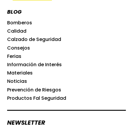
DE
RIESGOS
BLOG
LABORALES
EN
Bomberos
LA
Calidad
MANIPULACIÓN
MANUAL
Calzado de Seguridad
DE
Consejos
CARGAS:
Ferias
LA
IMPORTANCIA
Información de Interés
DE
Materiales
LOS
Noticias
EPIS
Y
Prevención de Riesgos
EL
Productos Fal Seguridad
CALZADO
ADECUADO
NEWSLETTER