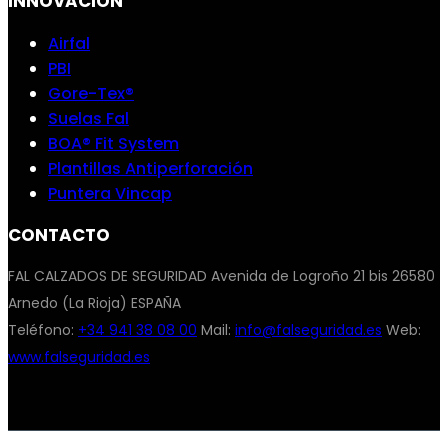
INNOVACIÓN
Airfal
PBI
Gore-Tex®
Suelas Fal
BOA® Fit System
Plantillas Antiperforación
Puntera Vincap
CONTACTO
FAL CALZADOS DE SEGURIDAD Avenida de Logroño 21 bis 26580
Arnedo (La Rioja) ESPAÑA
Teléfono:
+34 941 38 08 00
Mail:
info@falseguridad.es
Web:
www.falseguridad.es