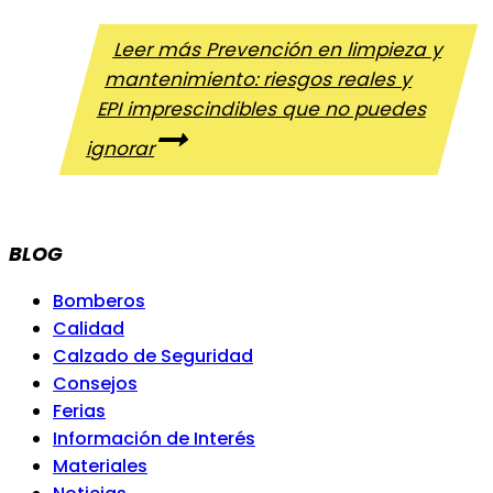
Leer más
Prevención en limpieza y
mantenimiento: riesgos reales y
EPI imprescindibles que no puedes
ignorar
BLOG
Bomberos
Calidad
Calzado de Seguridad
Consejos
Ferias
Información de Interés
Materiales