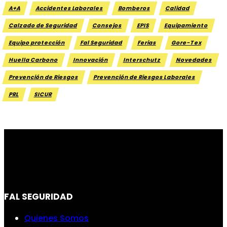
A+A
Accidentes Laborales
Bomberos
Calidad
Calzado de Seguridad
Consejos
EPIS
Equipamiento
Equipo protección
Fal Seguridad
Ferias
Gore-Tex
Huella Carbono
Innovación
Interschutz
Novedades
Prevención de Riesgos
Prevención de Riesgos Laborales
PRL
SICUR
FAL SEGURIDAD
Quienes Somos