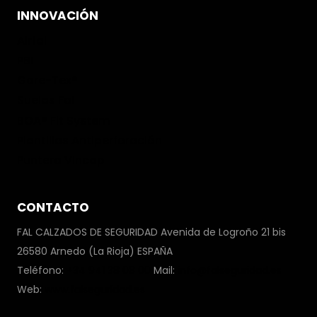
INNOVACIÓN
Airfal
PBI
Gore-Tex®
Suelas Fal
BOA® Fit System
Plantillas Antiperforación
Puntera Vincap
CONTACTO
FAL CALZADOS DE SEGURIDAD Avenida de Logroño 21 bis
26580 Arnedo (La Rioja) ESPAÑA
Teléfono:
+34 941 38 08 00
Mail:
info@falseguridad.es
Web:
www.falseguridad.es