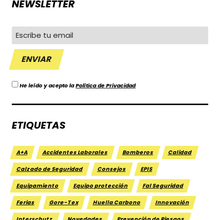
NEWSLETTER
He leído y acepto la
Política de Privacidad
ETIQUETAS
A+A
Accidentes Laborales
Bomberos
Calidad
Calzado de Seguridad
Consejos
EPIS
Equipamiento
Equipo protección
Fal Seguridad
Ferias
Gore-Tex
Huella Carbono
Innovación
Interschutz
Novedades
Prevención de Riesgos