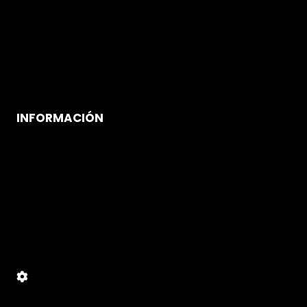
Innovación Fal Seguridad
Folleto informativo Calzado
Catálogo Fal Seguridad
Mapa del Sitio
INFORMACIÓN
Aviso Legal
Política de Privacidad
Seguridad de la Información
Código ético
Instrucciones de lavado
Normativa
Política de Cookies
Panel Cookies