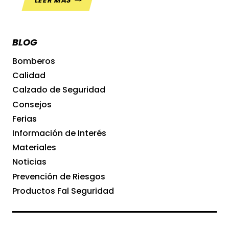
LEER MÁS
SEGURIDAD
INCORPORA
HELSE,
BLOG
LA
NUEVA
Bomberos
SUELA
Calidad
QUE
PROTEGE
Calzado de Seguridad
CONTRA
Consejos
VIRUS
Ferias
Y
BACTERIAS
Información de Interés
Materiales
Noticias
Prevención de Riesgos
Productos Fal Seguridad