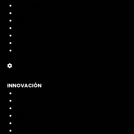
Aviso Legal
Política de Privacidad
Seguridad de la Información
Código ético
Instrucciones de lavado
Normativa
Política de Cookies
Panel Cookies
INNOVACIÓN
Airfal
PBI
Gore-Tex®
Suelas Fal
BOA® Fit System
Plantillas Antiperforación