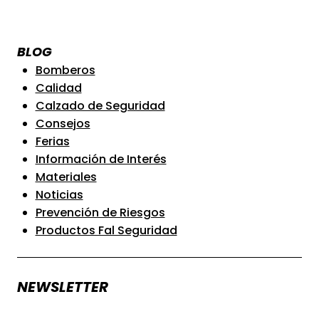
riesgos
en
BLOG
el
Bomberos
sector
Calidad
de
Calzado de Seguridad
los
Consejos
prefabricados
Ferias
de
Información de Interés
hormigón:
Materiales
EPIs
Noticias
esenciales
Prevención de Riesgos
para
Productos Fal Seguridad
un
entorno
de
NEWSLETTER
trabajo