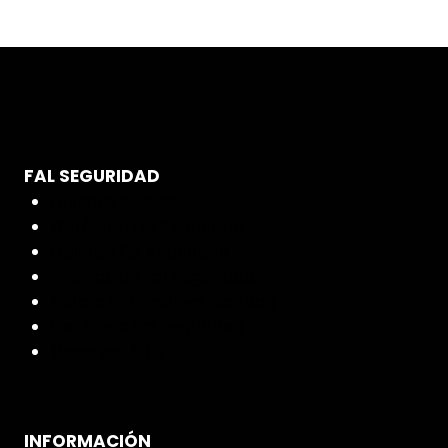
FAL SEGURIDAD
Quienes Somos
Catálogo Fal Seguridad
Calidad Fal Seguridad
Innovación Fal Seguridad
Folleto informativo Calzado
Catálogo Fal Seguridad
Mapa del Sitio
INFORMACIÓN