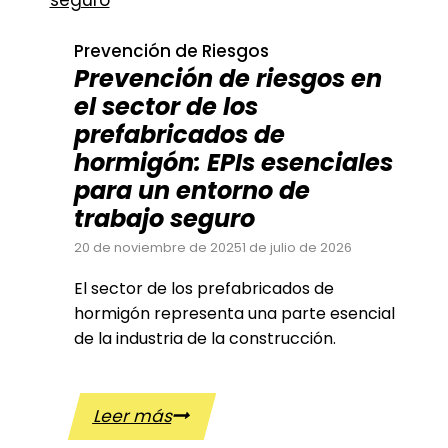
que
se
Prevención de Riesgos
adaptan
Prevención de riesgos en
al
el sector de los
trabajo
prefabricados de
real
hormigón: EPIs esenciales
para un entorno de
trabajo seguro
20 de noviembre de 2025
1 de julio de 2026
El sector de los prefabricados de
hormigón representa una parte esencial
de la industria de la construcción.
Leer más
Prevención
de