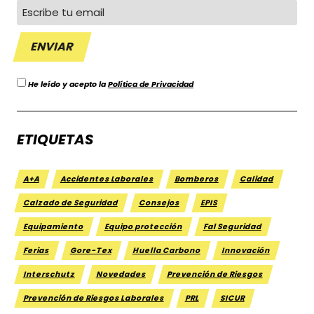
seguro
He leído y acepto la
Política de Privacidad
ETIQUETAS
A+A
Accidentes Laborales
Bomberos
Calidad
Calzado de Seguridad
Consejos
EPIS
Equipamiento
Equipo protección
Fal Seguridad
Ferias
Gore-Tex
Huella Carbono
Innovación
Interschutz
Novedades
Prevención de Riesgos
Prevención de Riesgos Laborales
PRL
SICUR