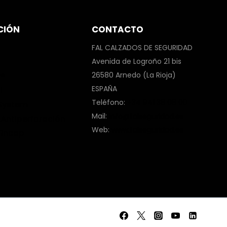
CIÓN
CONTACTO
FAL CALZADOS DE SEGURIDAD
Avenida de Logroño 21 bis
26580 Arnedo (La Rioja)
x®
ESPAÑA
l
Teléfono:
+34 941 38 08 00
 System
Mail:
info@falseguridad.es
s Antiperforación
Web:
www.falseguridad.es
Vincap