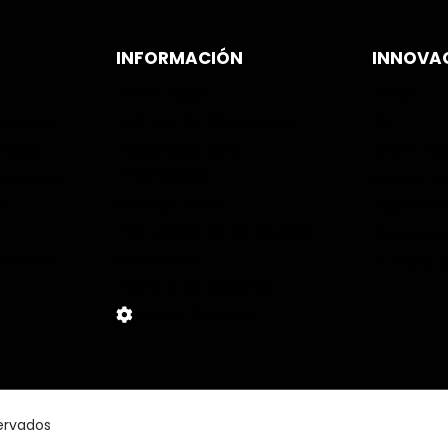
INFORMACIÓN
INNOVA
Aviso Legal
Airfal
guridad
Política de Privacidad
PBI
ridad
Seguridad de la
Gore-Te
Información
eguridad
Suelas Fa
Código ético
vo
BOA® Fit
Instrucciones de lavado
Plantilla
guridad
Normativa
Puntera 
Política de Cookies
Panel Cookies
ervados