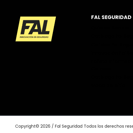
FAL SEGURIDAD
Quienes Somos
Catálogo Fal Se
Calidad Fal Segu
Innovación Fal S
Folleto informati
Calzado
Catálogo Fal Se
Mapa del Sitio
Copyright© 2026 / Fal Seguridad Todos los derechos res