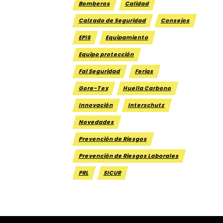
Bomberos
Calidad
Calzado de Seguridad
Consejos
EPIS
Equipamiento
Equipo protección
Fal Seguridad
Ferias
Gore-Tex
Huella Carbono
Innovación
Interschutz
Novedades
Prevención de Riesgos
Prevención de Riesgos Laborales
PRL
SICUR