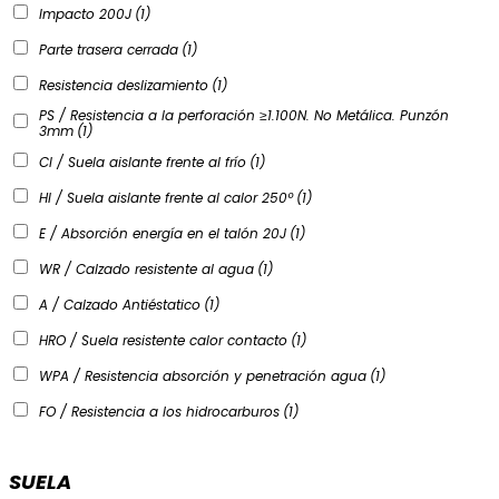
Impacto 200J
(1)
Parte trasera cerrada
(1)
Resistencia deslizamiento
(1)
PS / Resistencia a la perforación ≥1.100N. No Metálica. Punzón
3mm
(1)
CI / Suela aislante frente al frío
(1)
HI / Suela aislante frente al calor 250º
(1)
E / Absorción energía en el talón 20J
(1)
WR / Calzado resistente al agua
(1)
A / Calzado Antiéstatico
(1)
HRO / Suela resistente calor contacto
(1)
WPA / Resistencia absorción y penetración agua
(1)
FO / Resistencia a los hidrocarburos
(1)
SUELA