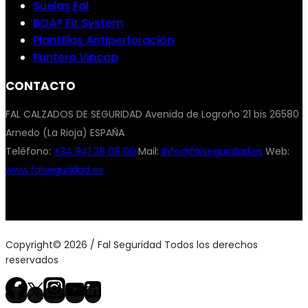
Suelas Fal
BOA® Fit System
Plantillas Antiperforación
Puntera Vincap
CONTACTO
FAL CALZADOS DE SEGURIDAD Avenida de Logroño 21 bis 26580
Arnedo (La Rioja) ESPAÑA
Teléfono:
+34 941 38 08 00
Mail:
info@falseguridad.es
Web:
www.falseguridad.es
Copyright© 2026 / Fal Seguridad Todos los derechos
reservados