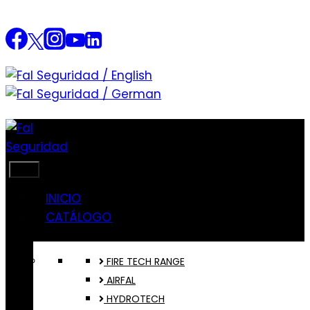
Saltar
al
contenido
INICIO
CATÁLOGO
FIRE TECH RANGE
AIRFAL
HYDROTECH