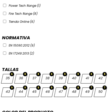
Power Tech Range
(1)
Fire Tech Range
(8)
Tienda Online
(6)
NORMATIVA
EN 15090:2012
(9)
EN 17249:2013
(2)
TALLAS
6
8
8
9
9
9
9
9
35
36
37
38
39
40
41
42
9
9
9
9
9
9
7
7
43
44
45
46
47
48
49
50