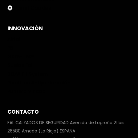
Panel Cookies
INNOVACIÓN
Airfal
PBI
Gore-Tex®
Suelas Fal
BOA® Fit System
Plantillas Antiperforación
Puntera Vincap
CONTACTO
FAL CALZADOS DE SEGURIDAD Avenida de Logroño 21 bis
26580 Arnedo (La Rioja) ESPAÑA