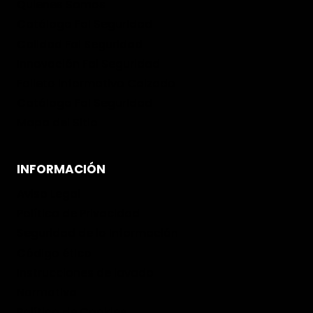
Quienes Somos
Catálogo Fal Seguridad
Calidad Fal Seguridad
Innovación Fal Seguridad
Folleto informativo Calzado
Catálogo Fal Seguridad
Mapa del Sitio
INFORMACIÓN
Aviso Legal
Política de Privacidad
Seguridad de la Información
Código ético
Instrucciones de lavado
Normativa
Política de Cookies