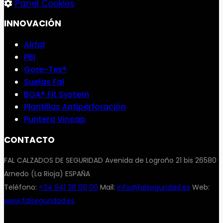
Panel Cookies
INNOVACIÓN
Airfal
PBI
Gore-Tex®
Suelas Fal
BOA® Fit System
Plantillas Antiperforación
Puntera Vincap
CONTACTO
FAL CALZADOS DE SEGURIDAD Avenida de Logroño 21 bis 26580
Arnedo (La Rioja) ESPAÑA
Teléfono:
+34 941 38 08 00
Mail:
info@falseguridad.es
Web:
www.falseguridad.es