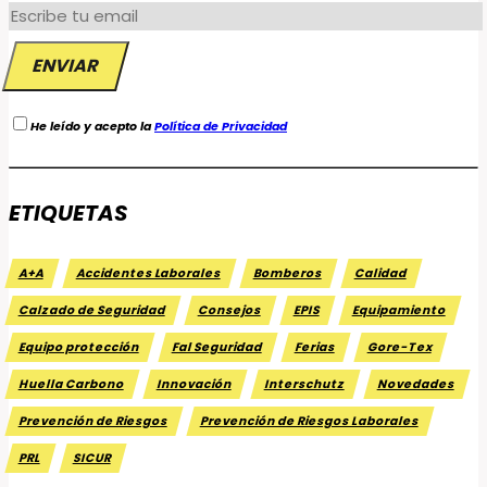
He leído y acepto la
Política de Privacidad
ETIQUETAS
A+A
Accidentes Laborales
Bomberos
Calidad
Calzado de Seguridad
Consejos
EPIS
Equipamiento
Equipo protección
Fal Seguridad
Ferias
Gore-Tex
Huella Carbono
Innovación
Interschutz
Novedades
Prevención de Riesgos
Prevención de Riesgos Laborales
PRL
SICUR