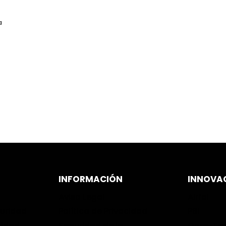
a
INFORMACIÓN
INNOVA
Aviso Legal
Airfal
guridad
Política de Privacidad
PBI
ridad
Seguridad de la
Gore-Te