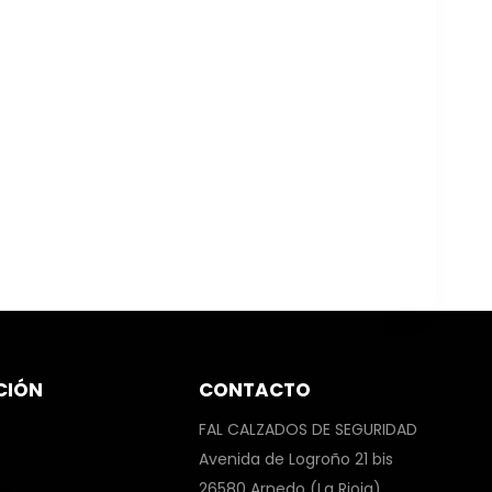
CIÓN
CONTACTO
FAL CALZADOS DE SEGURIDAD
Avenida de Logroño 21 bis
26580 Arnedo (La Rioja)
x®