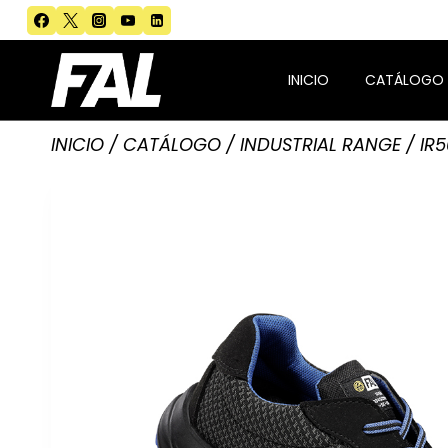
Saltar
al
contenido
INICIO
CATÁLOGO
INICIO
/
CATÁLOGO
/
INDUSTRIAL RANGE
/
IR