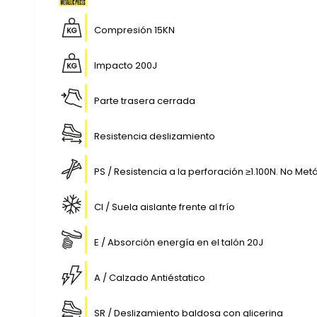
Compresión 15KN
Impacto 200J
Parte trasera cerrada
Resistencia deslizamiento
PS / Resistencia a la perforación ≥1.100N. No Me
CI / Suela aislante frente al frío
E / Absorción energía en el talón 20J
A / Calzado Antiéstatico
SR / Deslizamiento baldosa con glicerina