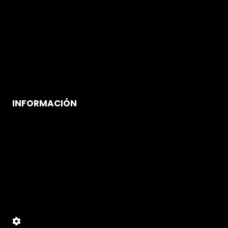
Calidad Fal Seguridad
Innovación Fal Seguridad
Folleto informativo Calzado
Catálogo Fal Seguridad
Mapa del Sitio
INFORMACIÓN
Aviso Legal
Política de Privacidad
Seguridad de la Información
Código ético
Instrucciones de lavado
Normativa
Política de Cookies
Panel Cookies