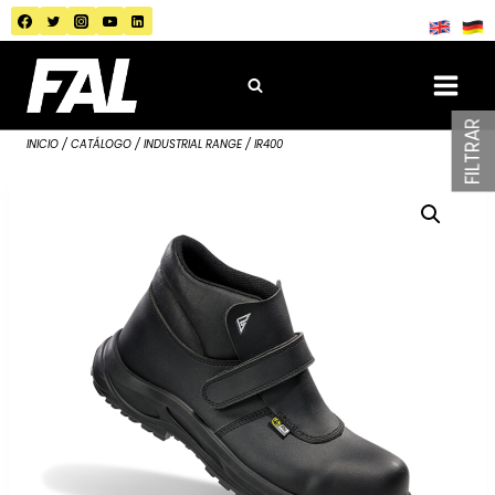
Saltar
al
contenido
FILTRAR
INICIO
/
CATÁLOGO
/
INDUSTRIAL RANGE
/
IR400