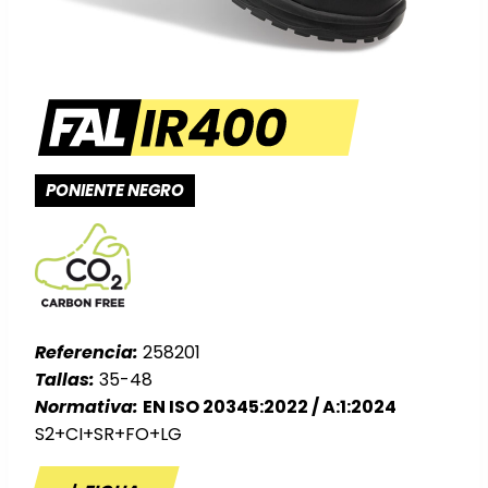
PONIENTE NEGRO
Referencia:
258201
Tallas:
35-48
Normativa:
EN ISO 20345:2022 / A:1:2024
S2+CI+SR+FO+LG