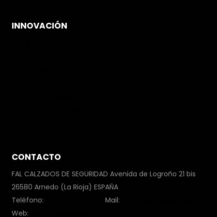
INNOVACIÓN
Airfal
PBI
Gore-Tex®
Suelas Fal
BOA® Fit System
Plantillas Antiperforación
Puntera Vincap
CONTACTO
FAL CALZADOS DE SEGURIDAD Avenida de Logroño 21 bis
26580 Arnedo (La Rioja) ESPAÑA
Teléfono:
+34 941 38 08 00
Mail:
info@falseguridad.es
Web:
www.falseguridad.es