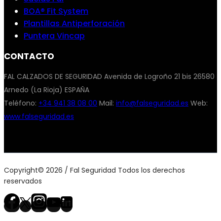
BOA® Fit System
Plantillas Antiperforación
Puntera Vincap
CONTACTO
FAL CALZADOS DE SEGURIDAD Avenida de Logroño 21 bis 26580
Arnedo (La Rioja) ESPAÑA
Teléfono:
+34 941 38 08 00
Mail:
info@falseguridad.es
Web:
www.falseguridad.es
Copyright© 2026 / Fal Seguridad Todos los derechos
reservados