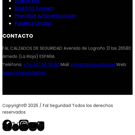
Suelas Fal
BOA® Fit System
Plantillas Antiperforación
Puntera Vincap
CONTACTO
FAL CALZADOS DE SEGURIDAD Avenida de Logroño 21 bis 26580
Arnedo (La Rioja) ESPAÑA
Teléfono:
+34 941 38 08 00
Mail:
info@falseguridad.es
Web:
www.falseguridad.es
Copyright© 2026 / Fal Seguridad Todos los derechos
reservados