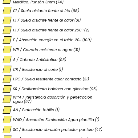
Metálica. Punzón 3mm
(74)
CI / Suela aislante frente al frío
(98)
HI / Suela aislante frente al calor
(31)
HI / Suela aislante frente al calor 250º
(2)
E / Absorción energía en el talón 20J
(100)
WR / Calzado resistente al agua
(31)
A / Calzado Antiéstatico
(93)
CR / Resistencia al corte
(1)
HRO / Suela resistente calor contacto
(31)
SR / Deslizamiento baldosa con glicerina
(95)
WPA / Resistencia absorción y penetración
agua
(97)
AN / Protección tobillo
(1)
WAD / Absorción Eliminación Agua plantilla
(1)
SC / Resistencia abrasión protector puntera
(47)