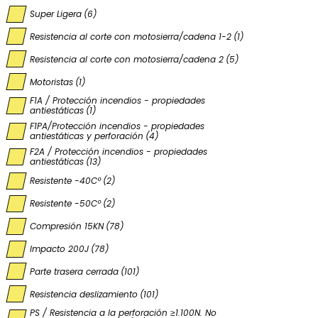
Super Ligera
(6)
Resistencia al corte con motosierra/cadena 1-2
(1)
Resistencia al corte con motosierra/cadena 2
(5)
Motoristas
(1)
F1A / Protección incendios - propiedades
antiestáticas
(1)
F1PA/Protección incendios - propiedades
antiestáticas y perforación
(4)
F2A / Protección incendios - propiedades
antiestáticas
(13)
Resistente -40Cº
(2)
Resistente -50Cº
(2)
Compresión 15KN
(78)
Impacto 200J
(78)
Parte trasera cerrada
(101)
Resistencia deslizamiento
(101)
PS / Resistencia a la perforación ≥1.100N. No