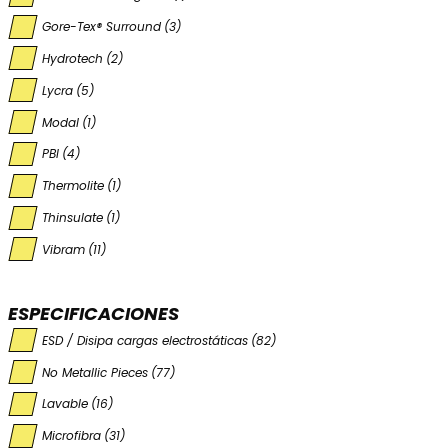
Gore-Tex® Surround
(3)
Hydrotech
(2)
Lycra
(5)
Modal
(1)
PBI
(4)
Thermolite
(1)
Thinsulate
(1)
Vibram
(11)
ESPECIFICACIONES
ESD / Disipa cargas electrostáticas
(82)
No Metallic Pieces
(77)
Lavable
(16)
Microfibra
(31)