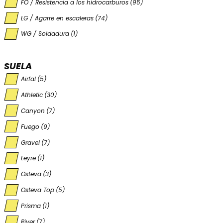
FO / Resistencia a los hidrocarburos
(95)
LG / Agarre en escaleras
(74)
WG / Soldadura
(1)
SUELA
Airfal
(5)
Athletic
(30)
Canyon
(7)
Fuego
(9)
Gravel
(7)
Leyre
(1)
Osteva
(3)
Osteva Top
(5)
Prisma
(1)
River
(7)