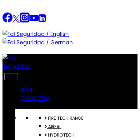
Saltar
al
contenido
INICIO
CATÁLOGO
FIRE TECH RANGE
AIRFAL
HYDROTECH