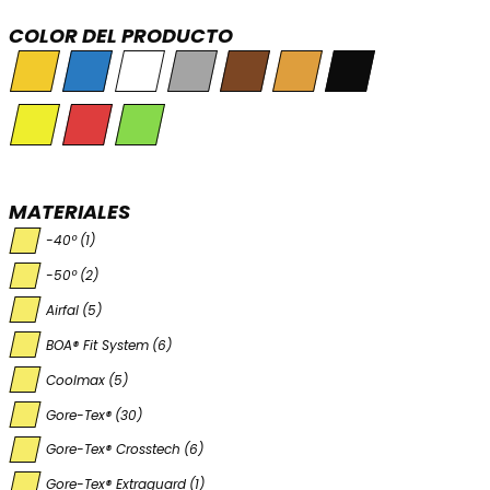
COLOR DEL PRODUCTO
MATERIALES
-40º
(1)
-50º
(2)
Airfal
(5)
BOA® Fit System
(6)
Coolmax
(5)
Gore-Tex®
(30)
Gore-Tex® Crosstech
(6)
Gore-Tex® Extraguard
(1)