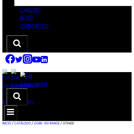
CALIDAD
BLOG
CONTACTO
INICIO
/
CATÁLOGO
/
GORE-TEX RANGE
/
GTX400