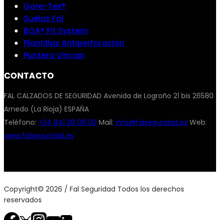
Gore-Tex®
Suelas Fal
BOA® Fit System
Plantillas Antiperforación
Puntera Vincap
CONTACTO
FAL CALZADOS DE SEGURIDAD Avenida de Logroño 21 bis 26580
Arnedo (La Rioja) ESPAÑA
Teléfono:
+34 941 38 08 00
Mail:
info@falseguridad.es
Web:
www.falseguridad.es
Copyright© 2026 / Fal Seguridad Todos los derechos
reservados