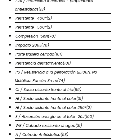
F2A / Protección incendios - propiedades
antiestáticas
(13)
Resistente -40Cº
(2)
Resistente -50Cº
(2)
Compresión 15KN
(78)
Impacto 200J
(78)
Parte trasera cerrada
(101)
Resistencia deslizamiento
(101)
PS / Resistencia a la perforación ≥1.100N. No
Metálica. Punzón 3mm
(74)
CI / Suela aislante frente al frío
(98)
HI / Suela aislante frente al calor
(31)
HI / Suela aislante frente al calor 250º
(2)
E / Absorción energía en el talón 20J
(100)
WR / Calzado resistente al agua
(31)
A / Calzado Antiéstatico
(93)