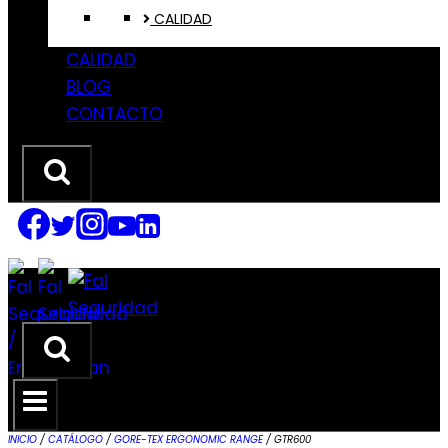
CALIDAD
CALIDAD
BLOG
CONTACTO
INICIO
/
CATÁLOGO
/
GORE-TEX ERGONOMIC RANGE
/
GTR600