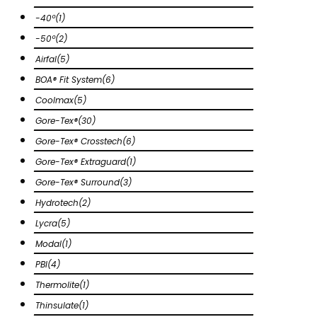
-40º
(1)
-50º
(2)
Airfal
(5)
BOA® Fit System
(6)
Coolmax
(5)
Gore-Tex®
(30)
Gore-Tex® Crosstech
(6)
Gore-Tex® Extraguard
(1)
Gore-Tex® Surround
(3)
Hydrotech
(2)
Lycra
(5)
Modal
(1)
PBI
(4)
Thermolite
(1)
Thinsulate
(1)