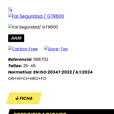
🔍
JULIO
Referencia:
588702
Tallas:
35-48
Normativa:
EN ISO 20347:2022 / A:1:2024
O6+HI+CI+HRO+FO
FICHA