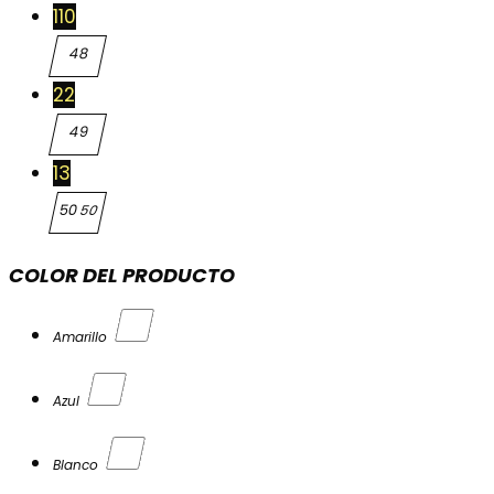
110
48
48
22
49
49
13
50
50
COLOR DEL PRODUCTO
Amarillo
Azul
Blanco