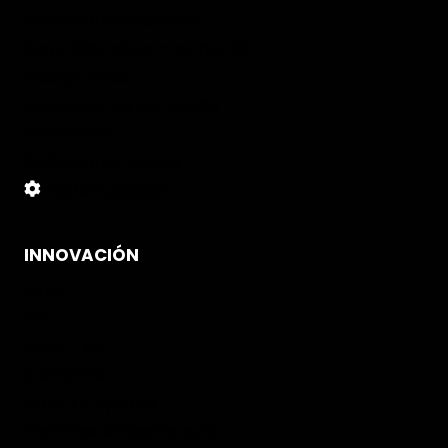
Política de Privacidad
Seguridad de la Información
Código ético
Instrucciones de lavado
Normativa
Política de Cookies
Panel Cookies
INNOVACIÓN
Airfal
PBI
Gore-Tex®
Suelas Fal
BOA® Fit System
Plantillas Antiperforación