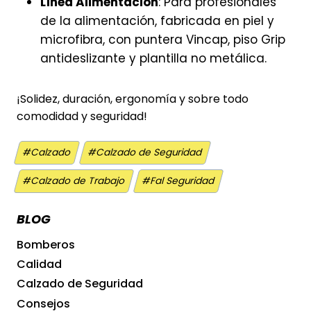
Línea Alimentación
: Para profesionales
de la alimentación, fabricada en piel y
microfibra, con puntera Vincap, piso Grip
antideslizante y plantilla no metálica.
¡Solidez, duración, ergonomía y sobre todo
comodidad y seguridad!
Etiquetas
#
Calzado
#
Calzado de Seguridad
de
la
#
Calzado de Trabajo
#
Fal Seguridad
entrada:
BLOG
Bomberos
Calidad
Calzado de Seguridad
Consejos