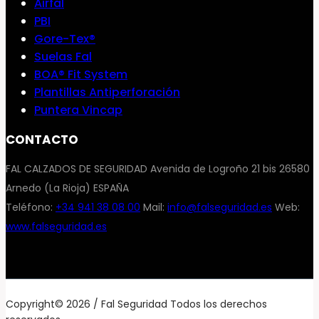
Airfal
PBI
Gore-Tex®
Suelas Fal
BOA® Fit System
Plantillas Antiperforación
Puntera Vincap
CONTACTO
FAL CALZADOS DE SEGURIDAD Avenida de Logroño 21 bis 26580
Arnedo (La Rioja) ESPAÑA
Teléfono:
+34 941 38 08 00
Mail:
info@falseguridad.es
Web:
www.falseguridad.es
Copyright© 2026 / Fal Seguridad Todos los derechos