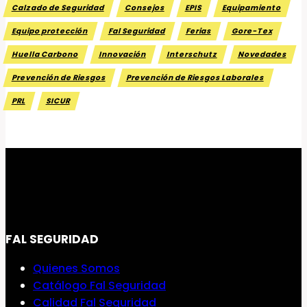
Calzado de Seguridad
Consejos
EPIS
Equipamiento
Equipo protección
Fal Seguridad
Ferias
Gore-Tex
Huella Carbono
Innovación
Interschutz
Novedades
Prevención de Riesgos
Prevención de Riesgos Laborales
PRL
SICUR
FAL SEGURIDAD
Quienes Somos
Catálogo Fal Seguridad
Calidad Fal Seguridad