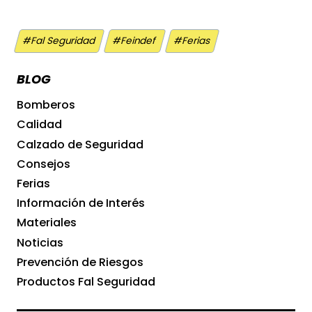
Etiquetas
#
Fal Seguridad
#
Feindef
#
Ferias
de
la
BLOG
entrada:
Bomberos
Calidad
Calzado de Seguridad
Consejos
Ferias
Información de Interés
Materiales
Noticias
Prevención de Riesgos
Productos Fal Seguridad