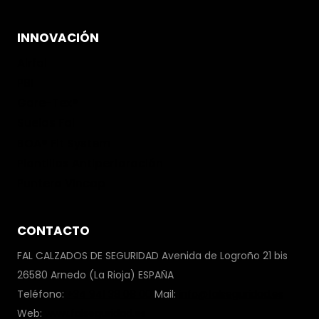
INNOVACIÓN
Airfal
PBI
Gore-Tex®
Suelas Fal
BOA® Fit System
Plantillas Antiperforación
Puntera Vincap
CONTACTO
FAL CALZADOS DE SEGURIDAD Avenida de Logroño 21 bis
26580 Arnedo (La Rioja) ESPAÑA
Teléfono:
+34 941 38 08 00
Mail:
info@falseguridad.es
Web:
www.falseguridad.es