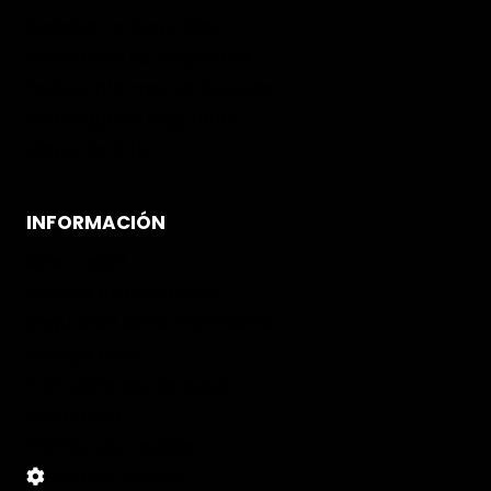
Calidad Fal Seguridad
Innovación Fal Seguridad
Folleto informativo Calzado
Catálogo Fal Seguridad
Mapa del Sitio
INFORMACIÓN
Aviso Legal
Política de Privacidad
Seguridad de la Información
Código ético
Instrucciones de lavado
Normativa
Política de Cookies
Panel Cookies