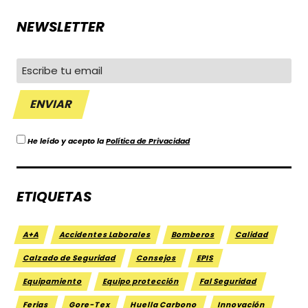
NEWSLETTER
He leído y acepto la
Política de Privacidad
ETIQUETAS
A+A
Accidentes Laborales
Bomberos
Calidad
Calzado de Seguridad
Consejos
EPIS
Equipamiento
Equipo protección
Fal Seguridad
Ferias
Gore-Tex
Huella Carbono
Innovación