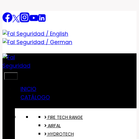
Saltar
al
contenido
INICIO
CATÁLOGO
FIRE TECH RANGE
AIRFAL
HYDROTECH