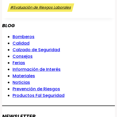
Etiquetas
#
Evaluación de Riesgos Laborales
de
la
BLOG
entrada:
Bomberos
Calidad
Calzado de Seguridad
Consejos
Ferias
Información de Interés
Materiales
Noticias
Prevención de Riesgos
Productos Fal Seguridad
NEWSLETTER