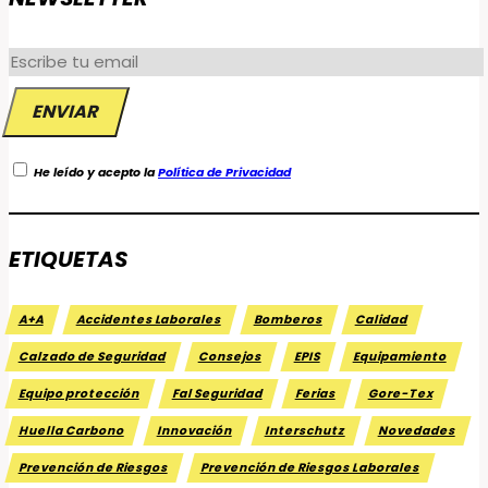
He leído y acepto la
Política de Privacidad
ETIQUETAS
A+A
Accidentes Laborales
Bomberos
Calidad
Calzado de Seguridad
Consejos
EPIS
Equipamiento
Equipo protección
Fal Seguridad
Ferias
Gore-Tex
Huella Carbono
Innovación
Interschutz
Novedades
Prevención de Riesgos
Prevención de Riesgos Laborales