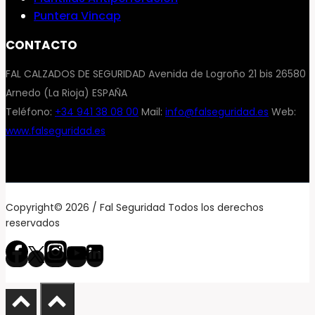
Puntera Vincap
CONTACTO
FAL CALZADOS DE SEGURIDAD Avenida de Logroño 21 bis 26580
Arnedo (La Rioja) ESPAÑA
Teléfono:
+34 941 38 08 00
Mail:
info@falseguridad.es
Web:
www.falseguridad.es
Copyright© 2026 / Fal Seguridad Todos los derechos
reservados