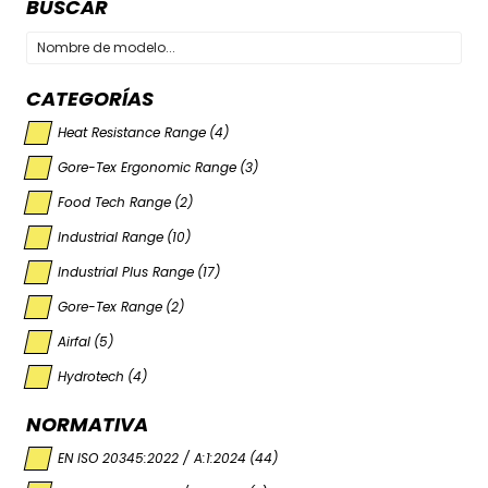
BUSCAR
CATEGORÍAS
Heat Resistance Range
(4)
Gore-Tex Ergonomic Range
(3)
Food Tech Range
(2)
Industrial Range
(10)
Industrial Plus Range
(17)
Gore-Tex Range
(2)
Airfal
(5)
Hydrotech
(4)
NORMATIVA
EN ISO 20345:2022 / A:1:2024
(44)