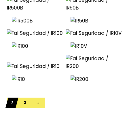
1
2
→