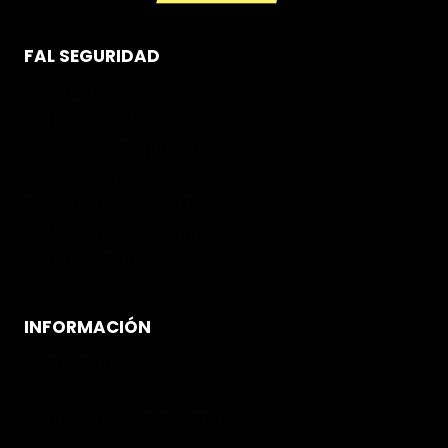
FAL SEGURIDAD
Quienes Somos
Catálogo Fal Seguridad
Calidad Fal Seguridad
Innovación Fal Seguridad
Folleto informativo Calzado
Catálogo Fal Seguridad
Mapa del Sitio
INFORMACIÓN
Aviso Legal
Política de Privacidad
Seguridad de la Información
Código ético