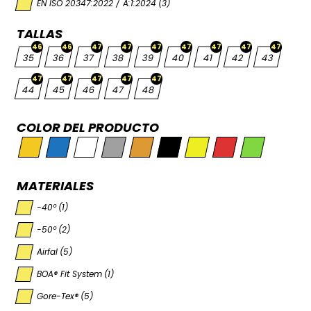
EN ISO 20347:2022 / A:1:2024
(3)
TALLAS
46
46
47
47
47
47
47
47
47
35
36
37
38
39
40
41
42
43
47
47
47
47
47
44
45
46
47
48
COLOR DEL PRODUCTO
MATERIALES
-40º
(1)
-50º
(2)
Airfal
(5)
BOA® Fit System
(1)
Gore-Tex®
(5)