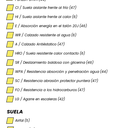
CI / Suela aislante frente al frío
(47)
HI / Suela aislante frente al calor
(6)
E / Absorción energía en el talón 20J
(46)
WR / Calzado resistente al agua
(6)
A / Calzado Antiéstatico
(47)
HRO / Suela resistente calor contacto
(6)
SR / Deslizamiento baldosa con glicerina
(46)
WPA / Resistencia absorción y penetración agua
(44)
SC / Resistencia abrasión protector puntera
(47)
FO / Resistencia a los hidrocarburos
(47)
LG / Agarre en escaleras
(42)
SUELA
Airfal
(5)