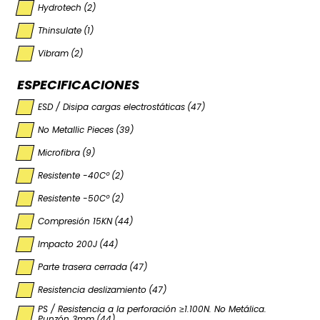
Hydrotech
(2)
Thinsulate
(1)
Vibram
(2)
ESPECIFICACIONES
ESD / Disipa cargas electrostáticas
(47)
No Metallic Pieces
(39)
Microfibra
(9)
Resistente -40Cº
(2)
Resistente -50Cº
(2)
Compresión 15KN
(44)
Impacto 200J
(44)
Parte trasera cerrada
(47)
Resistencia deslizamiento
(47)
PS / Resistencia a la perforación ≥1.100N. No Metálica.
Punzón 3mm
(44)