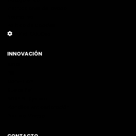
Instrucciones de lavado
Normativa
Política de Cookies
Panel Cookies
INNOVACIÓN
Airfal
PBI
Gore-Tex®
Suelas Fal
BOA® Fit System
Plantillas Antiperforación
Puntera Vincap
CONTACTO