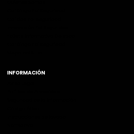
Quienes Somos
Catálogo Fal Seguridad
Calidad Fal Seguridad
Innovación Fal Seguridad
Folleto informativo Calzado
Catálogo Fal Seguridad
Mapa del Sitio
INFORMACIÓN
Aviso Legal
Política de Privacidad
Seguridad de la Información
Código ético
Instrucciones de lavado
Normativa
Política de Cookies