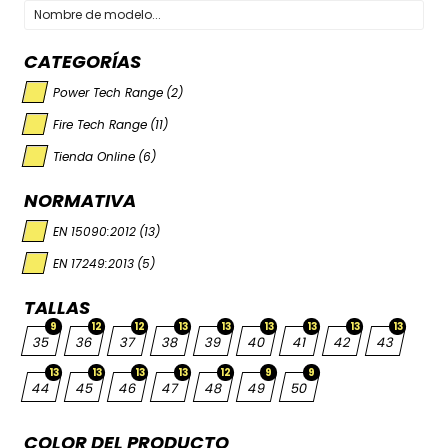
CATEGORÍAS
Power Tech Range
(2)
Fire Tech Range
(11)
Tienda Online
(6)
NORMATIVA
EN 15090:2012
(13)
EN 17249:2013
(5)
TALLAS
9
12
12
13
13
13
13
13
13
35
36
37
38
39
40
41
42
43
13
13
13
13
12
9
9
44
45
46
47
48
49
50
COLOR DEL PRODUCTO