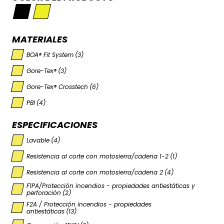
MATERIALES
BOA® Fit System
(3)
Gore-Tex®
(3)
Gore-Tex® Crosstech
(6)
PBI
(4)
ESPECIFICACIONES
Lavable
(4)
Resistencia al corte con motosierra/cadena 1-2
(1)
Resistencia al corte con motosierra/cadena 2
(4)
F1PA/Protección incendios - propiedades antiestáticas y
perforación
(2)
F2A / Protección incendios - propiedades
antiestáticas
(13)