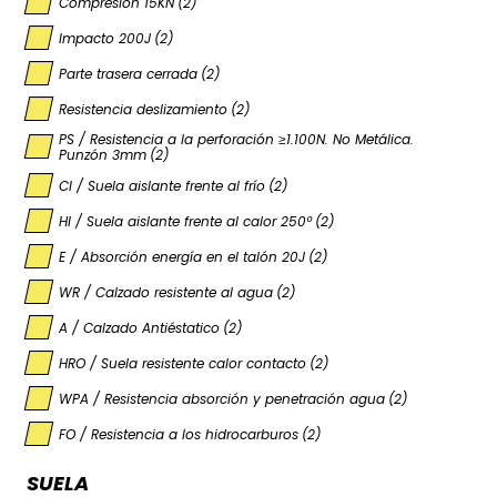
Compresión 15KN
(2)
Impacto 200J
(2)
Parte trasera cerrada
(2)
Resistencia deslizamiento
(2)
PS / Resistencia a la perforación ≥1.100N. No Metálica.
Punzón 3mm
(2)
CI / Suela aislante frente al frío
(2)
HI / Suela aislante frente al calor 250º
(2)
E / Absorción energía en el talón 20J
(2)
WR / Calzado resistente al agua
(2)
A / Calzado Antiéstatico
(2)
HRO / Suela resistente calor contacto
(2)
WPA / Resistencia absorción y penetración agua
(2)
FO / Resistencia a los hidrocarburos
(2)
SUELA