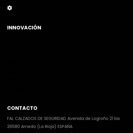
Panel Cookies
INNOVACIÓN
Airfal
PBI
Gore-Tex®
Suelas Fal
BOA® Fit System
Plantillas Antiperforación
Puntera Vincap
CONTACTO
FAL CALZADOS DE SEGURIDAD Avenida de Logroño 21 bis
26580 Arnedo (La Rioja) ESPAÑA