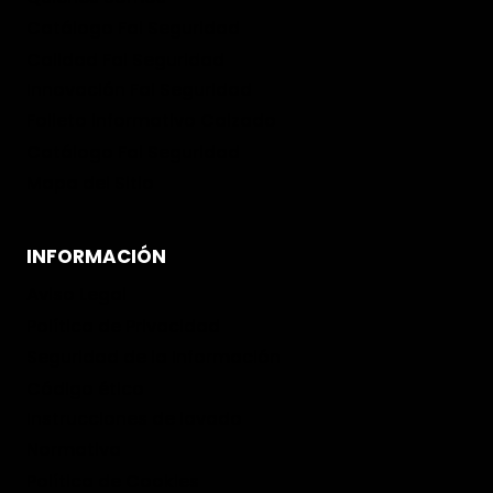
Catálogo Fal Seguridad
Calidad Fal Seguridad
Innovación Fal Seguridad
Folleto informativo Calzado
Catálogo Fal Seguridad
Mapa del Sitio
INFORMACIÓN
Aviso Legal
Política de Privacidad
Seguridad de la Información
Código ético
Instrucciones de lavado
Normativa
Política de Cookies