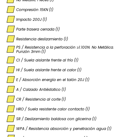
Compresión 15KN
(1)
Impacto 200J
(1)
Parte trasera cerrada
(1)
Resistencia deslizamiento
(1)
PS / Resistencia a la perforación ≥1.100N. No Metálica.
Punzón 3mm
(1)
CI / Suela aislante frente al frío
(1)
HI / Suela aislante frente al calor
(1)
E / Absorción energía en el talón 20J
(1)
A / Calzado Antiéstatico
(1)
CR / Resistencia al corte
(1)
HRO / Suela resistente calor contacto
(1)
SR / Deslizamiento baldosa con glicerina
(1)
WPA / Resistencia absorción y penetración agua
(1)