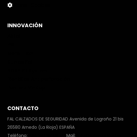
Panel Cookies
INNOVACIÓN
Airfal
PBI
Gore-Tex®
Suelas Fal
BOA® Fit System
Plantillas Antiperforación
Puntera Vincap
CONTACTO
FAL CALZADOS DE SEGURIDAD Avenida de Logroño 21 bis
26580 Arnedo (La Rioja) ESPAÑA
Teléfono:
+34 941 38 08 00
Mail:
info@falseguridad.es