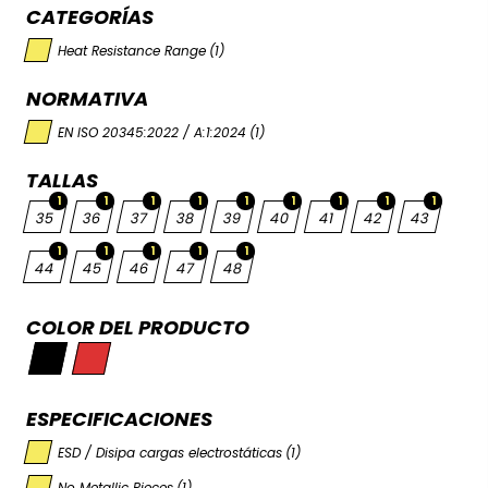
CATEGORÍAS
Heat Resistance Range
(1)
NORMATIVA
EN ISO 20345:2022 / A:1:2024
(1)
TALLAS
1
1
1
1
1
1
1
1
1
35
36
37
38
39
40
41
42
43
1
1
1
1
1
44
45
46
47
48
COLOR DEL PRODUCTO
ESPECIFICACIONES
ESD / Disipa cargas electrostáticas
(1)
No Metallic Pieces
(1)