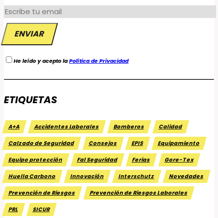
He leído y acepto la
Política de Privacidad
ETIQUETAS
A+A
Accidentes Laborales
Bomberos
Calidad
Calzado de Seguridad
Consejos
EPIS
Equipamiento
Equipo protección
Fal Seguridad
Ferias
Gore-Tex
Huella Carbono
Innovación
Interschutz
Novedades
Prevención de Riesgos
Prevención de Riesgos Laborales
PRL
SICUR