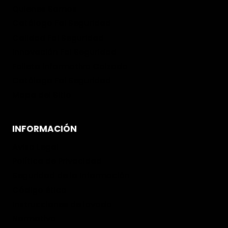
Quienes Somos
Catálogo Fal Seguridad
Calidad Fal Seguridad
Innovación Fal Seguridad
Folleto informativo Calzado
Catálogo Fal Seguridad
Mapa del Sitio
INFORMACIÓN
Aviso Legal
Política de Privacidad
Seguridad de la Información
Código ético
Instrucciones de lavado
Normativa