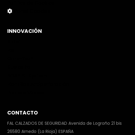
Política de Cookies
Panel Cookies
INNOVACIÓN
Airfal
PBI
Gore-Tex®
Suelas Fal
BOA® Fit System
Plantillas Antiperforación
Puntera Vincap
CONTACTO
FAL CALZADOS DE SEGURIDAD Avenida de Logroño 21 bis
26580 Arnedo (La Rioja) ESPAÑA