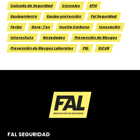
Calzado de Seguridad
Consejos
EPIS
Equipamiento
Equipo protección
Fal Seguridad
Ferias
Gore-Tex
Huella Carbono
Innovación
Interschutz
Novedades
Prevención de Riesgos
Prevención de Riesgos Laborales
PRL
SICUR
FAL SEGURIDAD