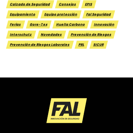
Calzado de Seguridad
Consejos
EPIS
Equipamiento
Equipo protección
Fal Seguridad
Ferias
Gore-Tex
Huella Carbono
Innovación
Interschutz
Novedades
Prevención de Riesgos
Prevención de Riesgos Laborales
PRL
SICUR