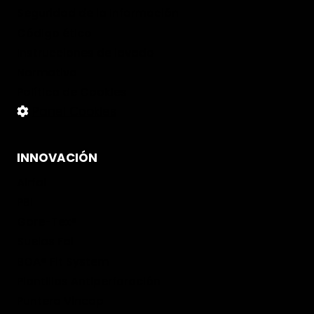
Seguridad de la Información
Código ético
Instrucciones de lavado
Normativa
Política de Cookies
Panel Cookies
INNOVACIÓN
Airfal
PBI
Gore-Tex®
Suelas Fal
BOA® Fit System
Plantillas Antiperforación
Puntera Vincap