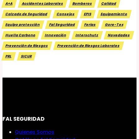
A+A
Accidentes Laborales
Bomberos
Calidad
Calzado de Seguridad
Consejos
EPIS
Equipamiento
Equipo protección
Fal Seguridad
Ferias
Gore-Tex
Huella Carbono
Innovación
Interschutz
Novedades
Prevención de Riesgos
Prevención de Riesgos Laborales
PRL
SICUR
FAL SEGURIDAD
Quienes Somos