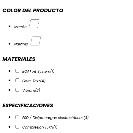
48
COLOR DEL PRODUCTO
Marrón
Naranja
MATERIALES
BOA® Fit System
(1)
Gore-Tex®
(4)
Vibram
(2)
ESPECIFICACIONES
ESD / Disipa cargas electrostáticas
(3)
Compresión 15KN
(1)