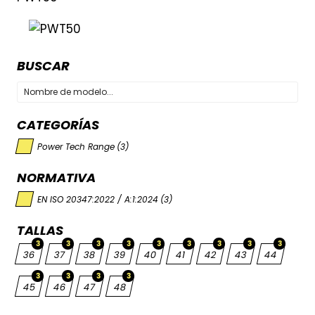
BUSCAR
CATEGORÍAS
Power Tech Range
(3)
NORMATIVA
EN ISO 20347:2022 / A:1:2024
(3)
TALLAS
3
3
3
3
3
3
3
3
3
36
37
38
39
40
41
42
43
44
3
3
3
3
45
46
47
48