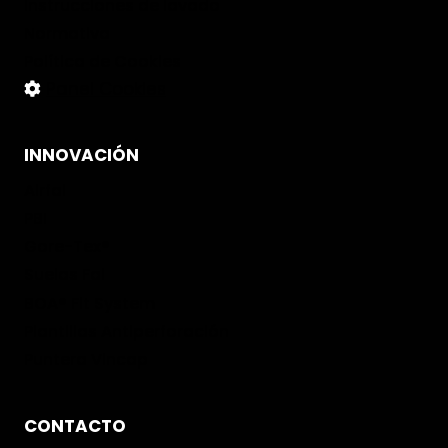
Instrucciones de lavado
Normativa
Política de Cookies
Panel Cookies
INNOVACIÓN
Airfal
PBI
Gore-Tex®
Suelas Fal
BOA® Fit System
Plantillas Antiperforación
Puntera Vincap
CONTACTO