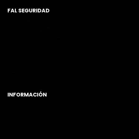
FAL SEGURIDAD
Quienes Somos
Catálogo Fal Seguridad
Calidad Fal Seguridad
Innovación Fal Seguridad
Folleto informativo Calzado
Catálogo Fal Seguridad
Mapa del Sitio
INFORMACIÓN
Aviso Legal
Política de Privacidad
Seguridad de la Información
Código ético