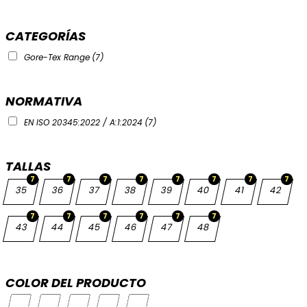
CATEGORÍAS
Gore-Tex Range
(7)
NORMATIVA
EN ISO 20345:2022 / A:1:2024
(7)
TALLAS
7
7
7
7
7
7
7
7
35
36
37
38
39
40
41
42
7
7
7
7
7
7
43
44
45
46
47
48
COLOR DEL PRODUCTO