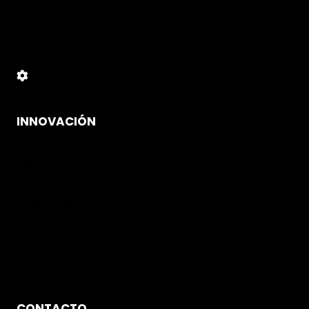
Instrucciones de lavado
Normativa
Política de Cookies
Panel Cookies
INNOVACIÓN
Airfal
PBI
Gore-Tex®
Suelas Fal
BOA® Fit System
Plantillas Antiperforación
Puntera Vincap
CONTACTO