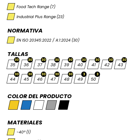
Food Tech Range
(7)
Industrial Plus Range
(23)
NORMATIVA
EN ISO 20345:2022 / A:1:2024
(30)
TALLAS
30
30
30
30
30
30
30
30
30
35
36
37
38
39
40
41
42
43
30
30
30
30
30
3
3
44
45
46
47
48
49
50
COLOR DEL PRODUCTO
MATERIALES
-40º
(1)