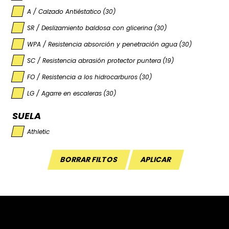
A / Calzado Antiéstatico
(30)
SR / Deslizamiento baldosa con glicerina
(30)
WPA / Resistencia absorción y penetración agua
(30)
SC / Resistencia abrasión protector puntera
(19)
FO / Resistencia a los hidrocarburos
(30)
LG / Agarre en escaleras
(30)
SUELA
Athletic
BORRAR FILTOS
APLICAR