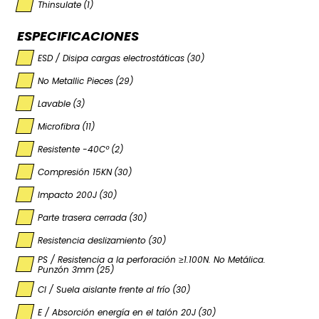
Thinsulate
(1)
ESPECIFICACIONES
ESD / Disipa cargas electrostáticas
(30)
No Metallic Pieces
(29)
Lavable
(3)
Microfibra
(11)
Resistente -40Cº
(2)
Compresión 15KN
(30)
Impacto 200J
(30)
Parte trasera cerrada
(30)
Resistencia deslizamiento
(30)
PS / Resistencia a la perforación ≥1.100N. No Metálica.
Punzón 3mm
(25)
CI / Suela aislante frente al frío
(30)
E / Absorción energía en el talón 20J
(30)