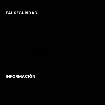
FAL SEGURIDAD
Quienes Somos
Catálogo Fal Seguridad
Calidad Fal Seguridad
Innovación Fal Seguridad
Folleto informativo Calzado
Catálogo Fal Seguridad
Mapa del Sitio
INFORMACIÓN
Aviso Legal
Política de Privacidad
Seguridad de la Información
Código ético