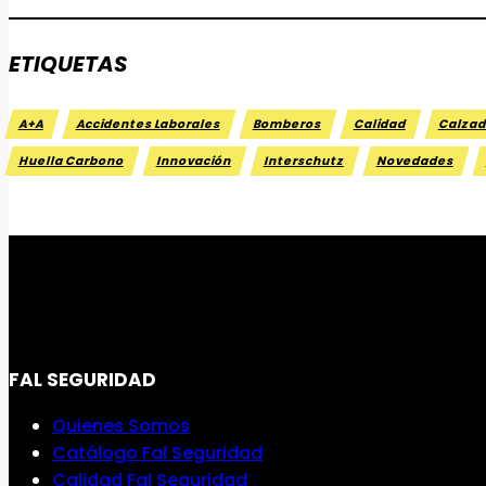
ETIQUETAS
A+A
Accidentes Laborales
Bomberos
Calidad
Calzad
Huella Carbono
Innovación
Interschutz
Novedades
FAL SEGURIDAD
Quienes Somos
Catálogo Fal Seguridad
Calidad Fal Seguridad