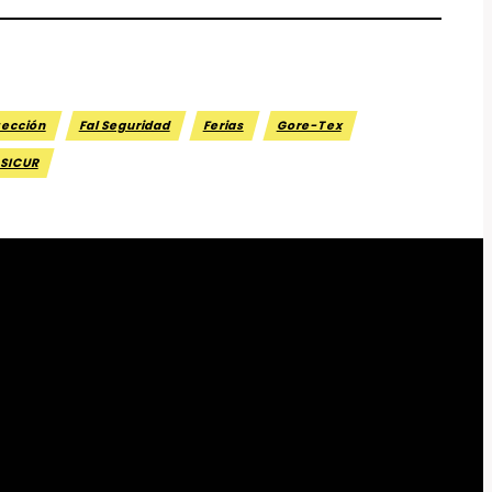
tección
Fal Seguridad
Ferias
Gore-Tex
SICUR