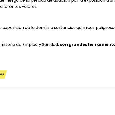
del riesgo de la pérdida de audición por la exposición a u
diferentes valores.
e exposición de la dermis a sustancias químicas peligrosas
nisterio de Empleo y Sanidad,
son grandes herramientas
les