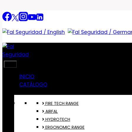
Saltar
al
contenido
INICIO
CATÁLOGO
FIRE TECH RANGE
AIRFAL
HYDROTECH
ERGONOMIC RANGE