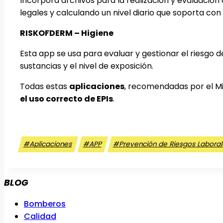
Incorpora archivos para la realización y evaluación 
legales y calculando un nivel diario que soporta con 
RISKOFDERM – Higiene
Esta app se usa para evaluar y gestionar el riesgo d
sustancias y el nivel de exposición.
Todas estas
aplicaciones
, recomendadas por el Mi
el uso correcto de EPIs
.
Etiquetas
#
Aplicaciones
#
APP
#
Prevención de Riesgos Labora
de
la
entrada:
BLOG
Bomberos
Calidad