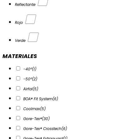
Reflectante
Rojo
Verde
MATERIALES
-40º
(1)
-50º
(2)
Airfal
(5)
BOA® Fit System
(6)
Coolmax
(5)
Gore-Tex®
(30)
Gore-Tex® Crosstech
(6)
Gore-Tex® Extraguard
(1)