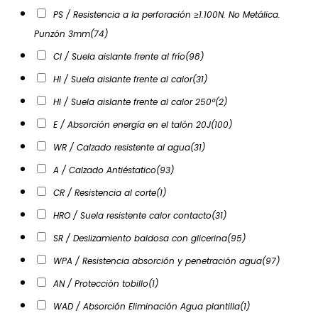
PS / Resistencia a la perforación ≥1.100N. No Metálica.
Punzón 3mm
(74)
CI / Suela aislante frente al frío
(98)
HI / Suela aislante frente al calor
(31)
HI / Suela aislante frente al calor 250º
(2)
E / Absorción energía en el talón 20J
(100)
WR / Calzado resistente al agua
(31)
A / Calzado Antiéstatico
(93)
CR / Resistencia al corte
(1)
HRO / Suela resistente calor contacto
(31)
SR / Deslizamiento baldosa con glicerina
(95)
WPA / Resistencia absorción y penetración agua
(97)
AN / Protección tobillo
(1)
WAD / Absorción Eliminación Agua plantilla
(1)