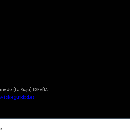
rnedo (La Rioja) ESPAÑA
.falseguridad.es
os