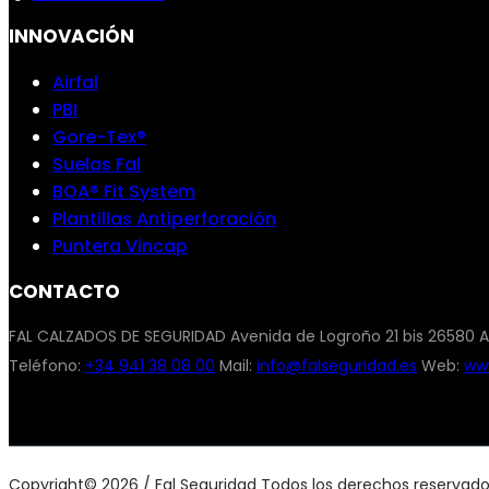
INNOVACIÓN
Airfal
PBI
Gore-Tex®
Suelas Fal
BOA® Fit System
Plantillas Antiperforación
Puntera Vincap
CONTACTO
FAL CALZADOS DE SEGURIDAD Avenida de Logroño 21 bis 26580 A
Teléfono:
+34 941 38 08 00
Mail:
info@falseguridad.es
Web:
www
Copyright© 2026 / Fal Seguridad Todos los derechos reservad