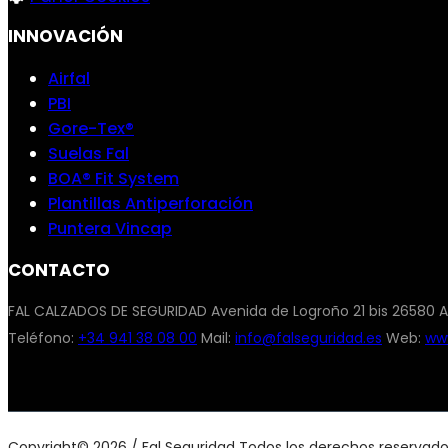
INNOVACIÓN
Airfal
PBI
Gore-Tex®
Suelas Fal
BOA® Fit System
Plantillas Antiperforación
Puntera Vincap
CONTACTO
FAL CALZADOS DE SEGURIDAD Avenida de Logroño 21 bis 26580 A
Teléfono:
+34 941 38 08 00
Mail:
info@falseguridad.es
Web:
www
Copyright© 2026 / Fal Seguridad Todos los derechos reservad