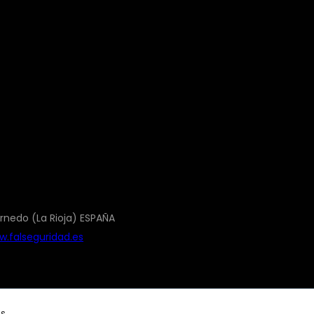
rnedo (La Rioja) ESPAÑA
.falseguridad.es
os