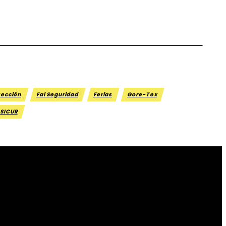
tección
Fal Seguridad
Ferias
Gore-Tex
SICUR