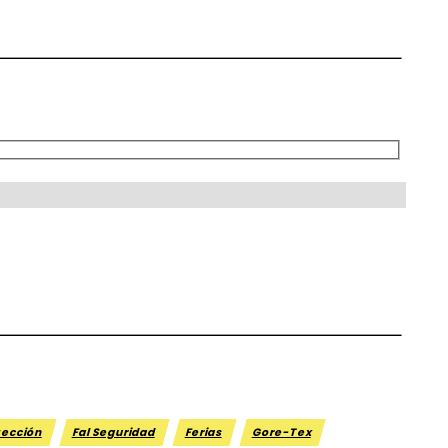
tección
Fal Seguridad
Ferias
Gore-Tex