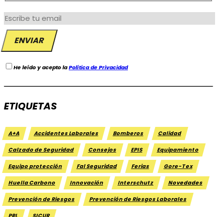
He leído y acepto la
Política de Privacidad
ETIQUETAS
A+A
Accidentes Laborales
Bomberos
Calidad
Calzado de Seguridad
Consejos
EPIS
Equipamiento
Equipo protección
Fal Seguridad
Ferias
Gore-Tex
Huella Carbono
Innovación
Interschutz
Novedades
Prevención de Riesgos
Prevención de Riesgos Laborales
PRL
SICUR